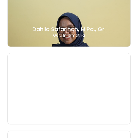
Dahlia Safarinah, M.Pd., Gr.
Guru Informatika
Della Septia Putri, S.Pd., Gr.
Guru Biologi