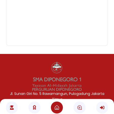
Fify Fildzah Habibah, S.Pd., Gr.
Guru Bahasa Indonesia
Jasa Pembuatan Website
RRDigital.id
Jl. Sunan Giri No. 5 Rawamangun, Pulogadung Jakarta
Timur
Copyright © 2026 SMA Diponegoro 1 Jakarta