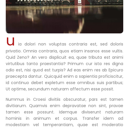
u
ia dolori non voluptas contraria est, sed doloris
privatio. Omnia contraria, quos etiam insanos esse vultis.
Quid Zeno? An vero displicuit ea, quae tributa est animi
virtutibus tanta praestantia? Primum cur ista res digna
odio est, nisi quod est turpis? Ad eas enim res ab Epicuro
praecepta dantur. Quicquid enim a sapientia proficiscitur,
id continuo debet expletum esse omnibus suis partibus;
Ut optime, secundum naturam affectum esse possit.
Nummus in Croesi divitiis obscuratur, pars est tamen
divitiarum. Quamvis enim depravatae non sint, pravae
tamen esse possunt. Idemque diviserunt naturam
hominis in animum et corpus. Transfer idem ad
modestiam vel temperantiam, quae est moderatio