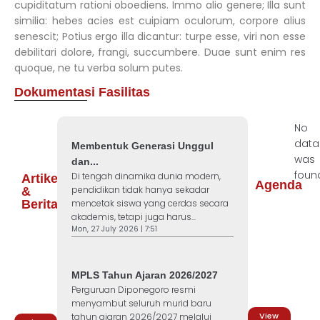
cupiditatum rationi oboediens. Immo alio genere; Illa sunt
similia: hebes acies est cuipiam oculorum, corpore alius
senescit; Potius ergo illa dicantur: turpe esse, viri non esse
debilitari dolore, frangi, succumbere. Duae sunt enim res
quoque, ne tu verba solum putes.
Dokumentasi Fasilitas
No
data
Membentuk Generasi Unggul
was
dan...
foun
Di tengah dinamika dunia modern,
Artikel
Agenda
pendidikan tidak hanya sekadar
&
Berita
mencetak siswa yang cerdas secara
akademis, tetapi juga harus...
Mon, 27 July 2026 | 7:51
MPLS Tahun Ajaran 2026/2027
Perguruan Diponegoro resmi
menyambut seluruh murid baru
View
tahun ajaran 2026/2027 melalui